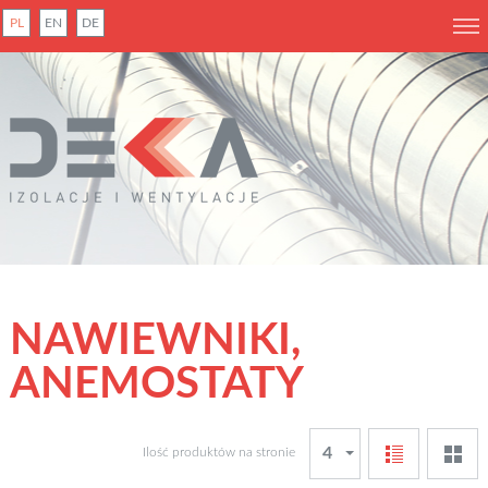
PL
EN
DE
NAWIEWNIKI,
ANEMOSTATY
4
Ilość produktów na stronie